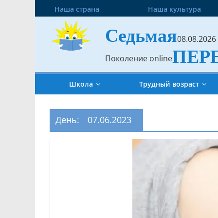
Наша страна
Наша культура
Седьмая
08.08.2026
ПЕР
Поколение online
Школа
Трудный возраст
День:
07.06.2023