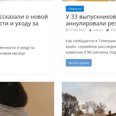
Новости
ссказали о новой
У 33 выпускнико
ти и уходу за
аннулировали рез
07.06.2023
admin
0 К
Как сообщается в Телегра
край», служебное расслед
енности и уходу за
комиссии (ГЭК) региона по
 новом месяце
Читать далее