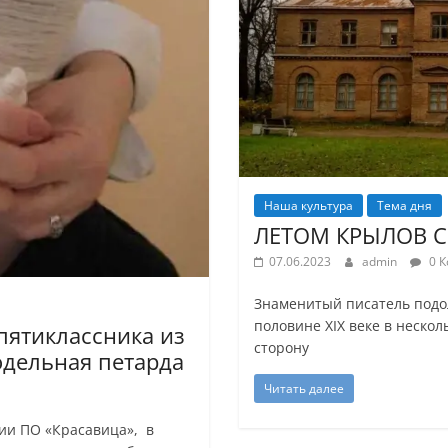
Наша культура
Тема дня
ЛЕТОМ КРЫЛОВ 
07.06.2023
admin
0 К
Знаменитый писатель подол
половине XIX веке в нескол
 пятиклассника из
сторону
одельная петарда
Читать далее
рии ПО «Красавица», в