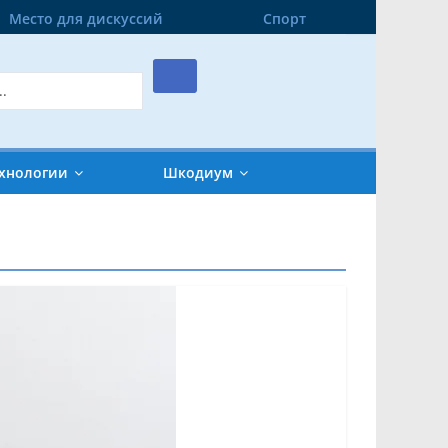
Место для дискуссий
Спорт
хнологии
Шкодиум