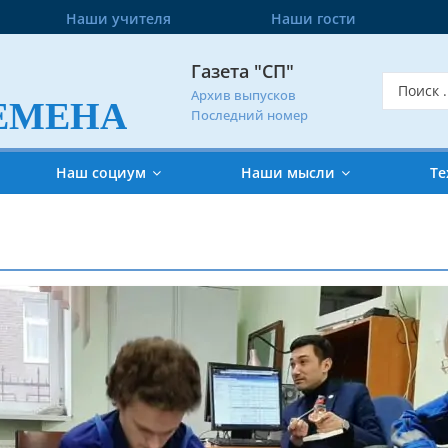
Наши учителя
Наши гости
Газета "СП"
Архив выпусков
ЕМЕНА
Последний номер
Наш социум
Наши мысли
Те