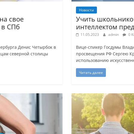
Новости
на свое
Учить школьников
 в СПб
интеллектом пре
11.05.2023
admin
0 К
тербурга Денис Четырбок в
Вице-спикер Госдумы Влад
ицам северной столицы
просвещения РФ Сергею Кр
использованию искусствен
Читать далее