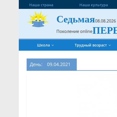
Наша страна
Наша культура
Седьмая
08.08.2026
ПЕР
Поколение online
Школа
Трудный возраст
День:
09.04.2021