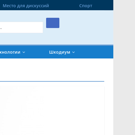
Место для дискуссий
Спорт
хнологии
Шкодиум